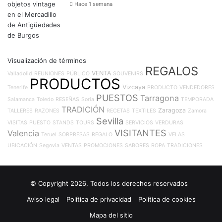
Hace 1 semana
Visualización de términos
REGALOS
VENTA
Valladolid
REUNIONES
PÚBLICO
SOUVENIRS
PRODUCTOS
Vizcaya
Tenerife
PRODUCTO
VENDEDORES
PUESTOS
Tarragona
Salamanca
Toledo
RESEÑAS
Soria
TEMPORADA
TRADICIÓN
Zaragoza
TALLERES
RAZONES
RECETAS
TEXTILES
Zamora
Sevilla
VISITAS
PUESTO
STANDS
TOURS
SERVICIOS
VERDURAS
VISITANTES
Valencia
Teruel
SORPRESAS
REGALO
VELAS
UBICACIÓN
Segovia
VENTAS
PROMOCIONES
SABORES
ROPA
TRADICIONES
© Copyright 2026, Todos los derechos reservados
Aviso legal
Política de privacidad
Política de cookies
Mapa del sitio