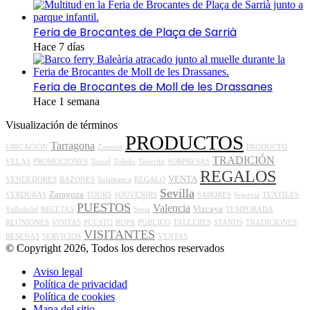
Feria de Brocantes de Plaça de Sarrià
Hace 7 días
Feria de Brocantes de Moll de les Drassanes
Hace 1 semana
Visualización de términos
PRODUCTOS
Tarragona
UBICACIÓN
Zamora
PRODUCTO
TRADICIÓN
VELAS
PROMOCIONES
Teruel
Toledo
Tenerife
SORPRESAS
REGALOS
VENTA
VENDEDORES
RAZONES
Salamanca
REGALO
Sevilla
Zaragoza
VERDURAS
TOURS
SOUVENIRS
SABORES
Segovia
TEXTILES
PUESTOS
Valencia
Vizcaya
Valladolid
RECETAS
Soria
TEMPORADA
REUNIONES
VISITAS
PUESTO
ROPA
PÚBLICO
TALLERES
STANDS
TRADICIONES
VISITANTES
RESEÑAS
SERVICIOS
VENTAS
© Copyright 2026, Todos los derechos reservados
Aviso legal
Política de privacidad
Política de cookies
Mapa del sitio