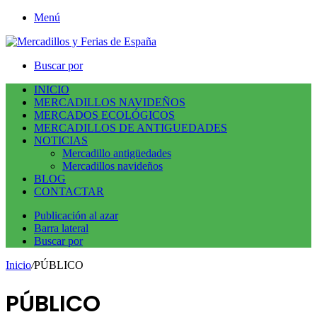
Menú
Buscar por
INICIO
MERCADILLOS NAVIDEÑOS
MERCADOS ECOLÓGICOS
MERCADILLOS DE ANTIGUEDADES
NOTICIAS
Mercadillo antigüedades
Mercadillos navideños
BLOG
CONTACTAR
Publicación al azar
Barra lateral
Buscar por
Inicio
/
PÚBLICO
PÚBLICO