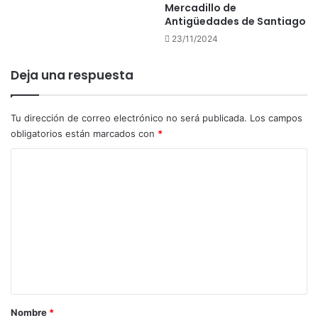
Mercadillo de
Antigüedades de Santiago
23/11/2024
Deja una respuesta
Tu dirección de correo electrónico no será publicada.
Los campos
obligatorios están marcados con
*
C
o
m
e
n
t
a
r
Nombre
*