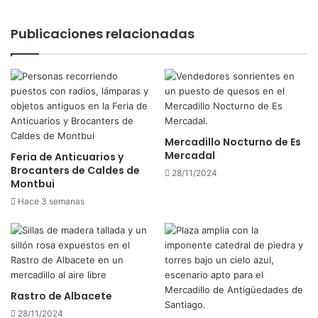
o
d
d
e
Publicaciones relacionadas
e
l
R
s
e
E
q
n
u
c
e
a
j
n
Mercadillo Nocturno de Es
o
t
Mercadal
Feria de Anticuarios y
d
s
Brocanters de Caldes de
e
28/11/2024
Montbui
P
r
Hace 3 semanas
a
d
o
r
r
e
Rastro de Albacete
y
28/11/2024