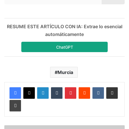
RESUME ESTE ARTÍCULO CON IA: Extrae lo esencial
automáticamente
ChatGPT
Murcia
LinkedIn
Tumblr
Pinterest
Reddit
VKontakte
Compartir por correo electrónico
Imprimir
M