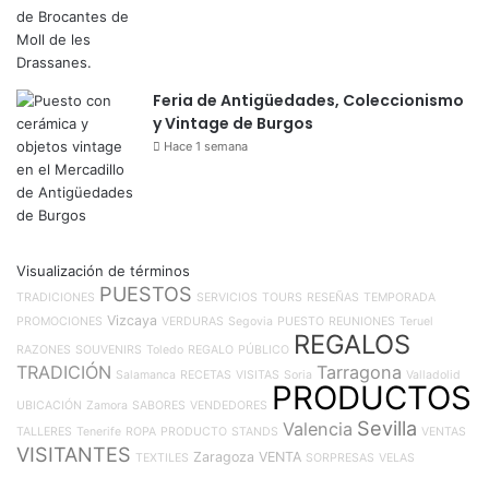
Feria de Antigüedades, Coleccionismo
y Vintage de Burgos
Hace 1 semana
Visualización de términos
PUESTOS
TRADICIONES
SERVICIOS
TOURS
RESEÑAS
TEMPORADA
Vizcaya
PROMOCIONES
VERDURAS
Segovia
PUESTO
REUNIONES
Teruel
REGALOS
RAZONES
SOUVENIRS
Toledo
REGALO
PÚBLICO
TRADICIÓN
Tarragona
Salamanca
RECETAS
VISITAS
Soria
Valladolid
PRODUCTOS
UBICACIÓN
Zamora
SABORES
VENDEDORES
Sevilla
Valencia
TALLERES
Tenerife
ROPA
PRODUCTO
STANDS
VENTAS
VISITANTES
Zaragoza
VENTA
TEXTILES
SORPRESAS
VELAS