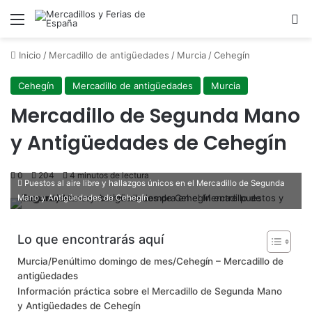
Menú
B
Inicio
/
Mercadillo de antigüedades
/
Murcia
/
Cehegín
Cehegín
Mercadillo de antigüedades
Murcia
Mercadillo de Segunda Mano
y Antigüedades de Cehegín
0
204
4 minutos de lectura
Puestos al aire libre y hallazgos únicos en el Mercadillo de Segunda
Mano y Antigüedades de Cehegín
Lo que encontrarás aquí
Murcia/Penúltimo domingo de mes/Cehegín – Mercadillo de
antigüedades
Información práctica sobre el Mercadillo de Segunda Mano
y Antigüedades de Cehegín