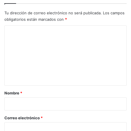
y
e
Tu dirección de correo electrónico no será publicada.
Los campos
s
obligatorios están marcados con
*
C
o
m
e
n
t
a
r
Nombre
*
i
o
*
Correo electrónico
*