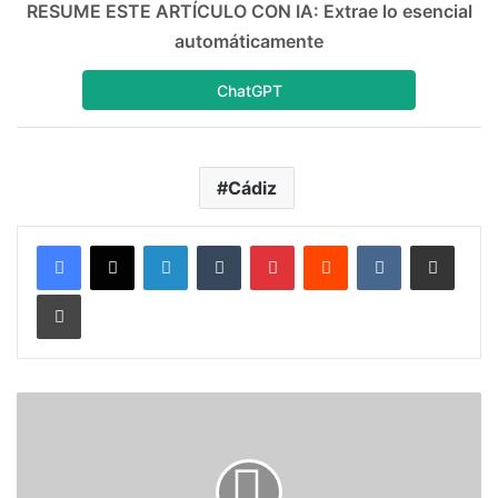
RESUME ESTE ARTÍCULO CON IA: Extrae lo esencial
automáticamente
ChatGPT
Cádiz
LinkedIn
Tumblr
Pinterest
Reddit
VKontakte
Compartir por correo electrónico
Imprimir
M
e
r
c
a