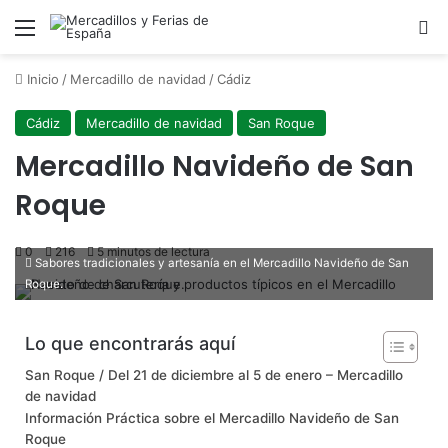
Menú
B
Inicio
/
Mercadillo de navidad
/
Cádiz
Cádiz
Mercadillo de navidad
San Roque
Mercadillo Navideño de San
Roque
0
216
5 minutos de lectura
Sabores tradicionales y artesanía en el Mercadillo Navideño de San
Roque.
Lo que encontrarás aquí
San Roque / Del 21 de diciembre al 5 de enero – Mercadillo
de navidad
Información Práctica sobre el Mercadillo Navideño de San
Roque