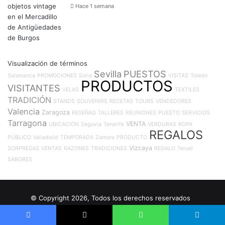
Hace 1 semana
Visualización de términos
Sevilla
PUESTOS
Salamanca
PROMOCIONES
Soria
VISITAS
Toledo
PRODUCTOS
VISITANTES
VELAS
TEXTILES
TRADICIÓN
STANDS
SOUVENIRS
RECETAS
TOURS
VENDEDORES
Valencia
Zaragoza
RESEÑAS
TALLERES
REUNIONES
PUESTO
SERVICIOS
Tarragona
VENTA
UBICACIÓN
Segovia
Tenerife
VERDURAS
ROPA
REGALOS
PÚBLICO
Valladolid
TEMPORADA
Zamora
PRODUCTO
Vizcaya
SORPRESAS
VENTAS
RAZONES
TRADICIONES
REGALO
Teruel
SABORES
© Copyright 2026, Todos los derechos reservados
Aviso legal
Política de privacidad
Política de cookies