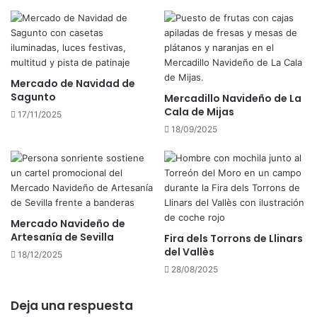
i
d
a
e
s
S
a
n
Mercado de Navidad de
S
Sagunto
Mercadillo Navideño de La
e
Cala de Mijas
b
17/11/2025
a
18/09/2025
s
t
i
á
n
d
Mercado Navideño de
e
Artesanía de Sevilla
Fira dels Torrons de Llinars
l
del Vallès
18/12/2025
o
28/08/2025
s
R
Deja una respuesta
e