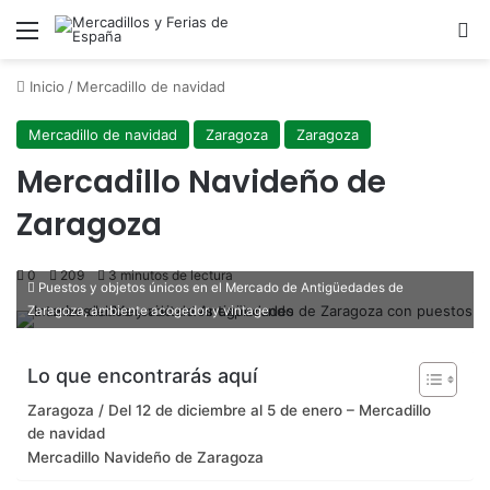
Menú
B
Inicio
/
Mercadillo de navidad
Mercadillo de navidad
Zaragoza
Zaragoza
Mercadillo Navideño de
Zaragoza
0
209
3 minutos de lectura
Puestos y objetos únicos en el Mercado de Antigüedades de
Zaragoza, ambiente acogedor y vintage
Lo que encontrarás aquí
Zaragoza / Del 12 de diciembre al 5 de enero – Mercadillo
de navidad
Mercadillo Navideño de Zaragoza