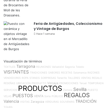
Feria de Antigüedades, Coleccionismo
y Vintage de Burgos
Hace 1 semana
Visualización de términos
Tarragona
TEXTILES
REUNIONES
Valladolid
Segovia
Toledo
VISITANTES
TRADICIONES
SABORES
RECETAS
Salamanca
RAZONES
VENDEDORES
ROPA
STANDS
SORPRESAS
Tenerife
TALLERES
VENTAS
REGALO
Vizcaya
RESEÑAS
UBICACIÓN
PRODUCTO
PROMOCIONES
Teruel
TEMPORADA
PRODUCTOS
Sevilla
SERVICIOS
Zamora
PUESTO
REGALOS
PUESTOS
VENTA
VELAS
Soria
PÚBLICO
Valencia
TRADICIÓN
Zaragoza
VISITAS
VERDURAS
SOUVENIRS
TOURS