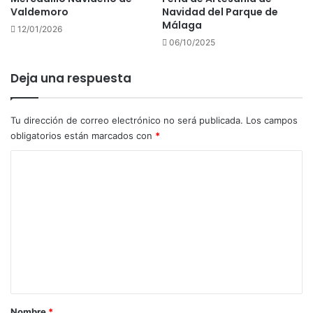
Valdemoro
Navidad del Parque de
Málaga
12/01/2026
06/10/2025
Deja una respuesta
Tu dirección de correo electrónico no será publicada.
Los campos
obligatorios están marcados con
*
C
o
m
e
n
t
a
r
Nombre
*