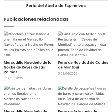
A
Feria del Abeto de Espinelves
Z
b
a
e
m
t
Publicaciones relacionadas
o
o
r
d
a
e
E
s
p
i
n
Mercadillo Navideño de la
Feria de Navidad de Caldes
e
Noche de Reyes de Las
de Montbui
l
Palmas
v
02/06/2025
17/03/2025
e
s
Mercadillo Navideño de
Feria de Artesanía de