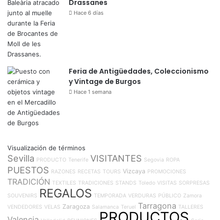
Drassanes
Hace 6 días
Feria de Antigüedades, Coleccionismo
y Vintage de Burgos
Hace 1 semana
Visualización de términos
Sevilla
VISITANTES
PRODUCTO
Tenerife
Segovia
ROPA
PUESTOS
Vizcaya
RAZONES
RECETAS
TOURS
PROMOCIONES
TRADICIÓN
TEXTILES
TRADICIONES
STANDS
Toledo
VISITAS
SORPRESAS
REGALOS
SOUVENIRS
TEMPORADA
VERDURAS
PÚBLICO
Zamora
Tarragona
Zaragoza
VENDEDORES
VELAS
Salamanca
Teruel
TALLERES
PRODUCTOS
Valencia