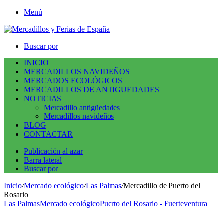
Menú
Buscar por
INICIO
MERCADILLOS NAVIDEÑOS
MERCADOS ECOLÓGICOS
MERCADILLOS DE ANTIGUEDADES
NOTICIAS
Mercadillo antigüedades
Mercadillos navideños
BLOG
CONTACTAR
Publicación al azar
Barra lateral
Buscar por
Inicio
/
Mercado ecológico
/
Las Palmas
/
Mercadillo de Puerto del
Rosario
Las Palmas
Mercado ecológico
Puerto del Rosario - Fuerteventura